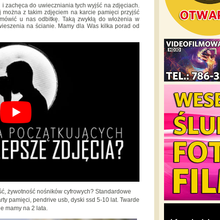
i zachęca do uwieczniania tych wyjść na zdjęciach.
ej można z takim zdjęciem na karcie pamięci przyjść
amówić u nas odbitkę. Taką zwykłą do włożenia w
wieszenia na ścianie. Mamy dla Was kilka porad od
łość, żywotność nośników cyfrowych? Standardowe
ty pamięci, pendrive usb, dyski ssd 5-10 lat. Twarde
je mamy na 2 lata.