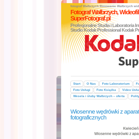
fotograf Wałbrzych
filmowanie Wałbrzych
wid
Fotograf Wałbrzych, Wideo
SuperFotograf.pl
Profesjonalne Studia i Laboratoria I
Studio Kodak Professional Kodak Pr
Start
O Nas
Foto Laboratorium
Fo
Foto Usługi
Foto Książka
Video Usłu
Wesela i śluby Wałbrzych – oferta
Polit
Wiosenne wędrówki z aparate
fotograficznych
Kwiecień
Wiosenne wędrówki z apar