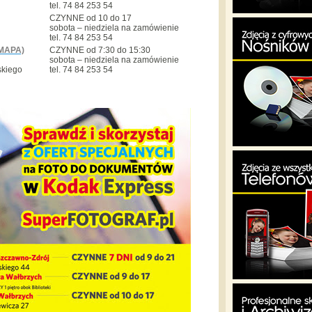
tel. 74 84 253 54
CZYNNE od 10 do 17
sobota – niedziela na zamówienie
tel. 74 84 253 54
MAPA)
CZYNNE od 7:30 do 15:30
sobota – niedziela na zamówienie
skiego
tel. 74 84 253 54