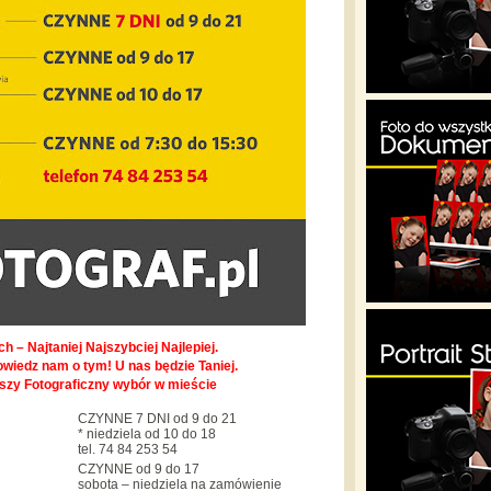
h – Najtaniej Najszybciej Najlepiej.
owiedz nam o tym! U nas będzie Taniej.
pszy Fotograficzny wybór w mieście
CZYNNE 7 DNI od 9 do 21
* niedziela od 10 do 18
tel. 74 84 253 54
CZYNNE od 9 do 17
sobota – niedziela na zamówienie