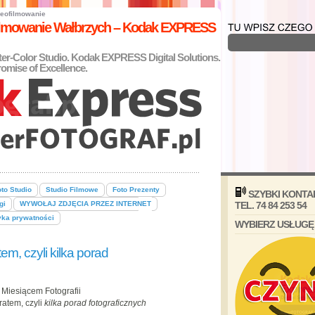
eofilmowanie
filmowanie Wałbrzych – Kodak EXPRESS
nter-Color Studio. Kodak EXPRESS Digital Solutions.
omise of Excellence.
to Studio
Studio Filmowe
Foto Prezenty
SZYBKI KONTA
gi
WYWOŁAJ ZDJĘCIA PRZEZ INTERNET
TEL. 74 84 253 54
yka prywatności
WYBIERZ USŁUGĘ
m, czyli kilka porad
 Miesiącem Fotografii
atem, czyli
kilka porad fotograficznych