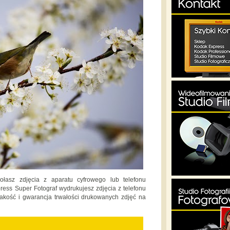
asz zdjęcia z aparatu cyfrowego lub telefonu
ss Super Fotograf wydrukujesz zdjęcia z telefonu
akość i gwarancja trwałości drukowanych zdjęć na