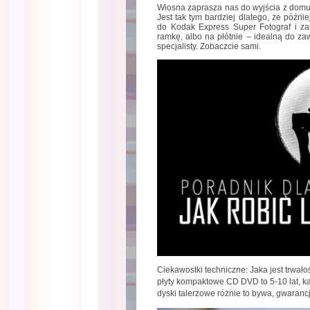
Wiosna zaprasza nas do wyjścia z domu 
Jest tak tym bardziej dlatego, że późni
do Kodak Express Super Fotograf i z
ramkę, albo na płótnie – idealną do za
specjalisty. Zobaczcie sami.
Ciekawostki techniczne: Jaka jest trwa
płyty kompaktowe CD DVD to 5-10 lat, kar
dyski talerzowe różnie to bywa, gwaranc