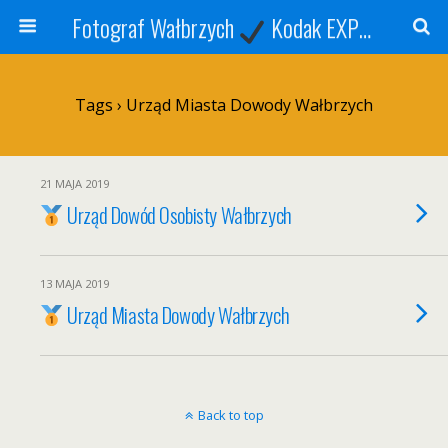
Fotograf Wałbrzych
Kodak EXPRESS
S
Tags › Urząd Miasta Dowody Wałbrzych
21 MAJA 2019
Urząd Dowód Osobisty Wałbrzych
13 MAJA 2019
Urząd Miasta Dowody Wałbrzych
Back to top