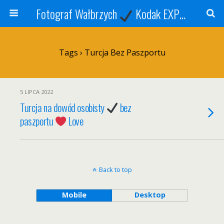
Fotograf Wałbrzych
Kodak EXPRESS
S
Tags › Turcja Bez Paszportu
5 LIPCA 2022
Turcja na dowód osobisty
bez
paszportu
Love
Back to top
Mobile
Desktop