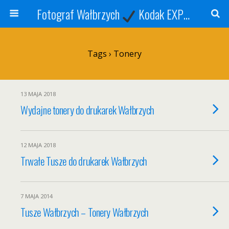
Fotograf Wałbrzych
Kodak EXPRESS
S
Tags › Tonery
13 MAJA 2018
Wydajne tonery do drukarek Wałbrzych
12 MAJA 2018
Trwałe Tusze do drukarek Wałbrzych
7 MAJA 2014
Tusze Wałbrzych – Tonery Wałbrzych