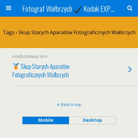
Fotograf Wałbrzych
Kodak EXPRESS
S
Tags › Skup Starych Aparatów Fotograficznych Wałbrzych
6 PAŹDZIERNIKA 2019
Skup Starych Aparatów
Fotograficznych Wałbrzych
Back to top
Mobile
Desktop