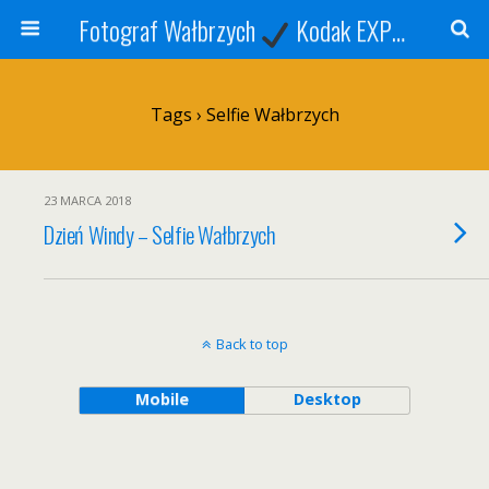
Fotograf Wałbrzych
Kodak EXPRESS
S
Tags › Selfie Wałbrzych
23 MARCA 2018
Dzień Windy – Selfie Wałbrzych
Back to top
Mobile
Desktop