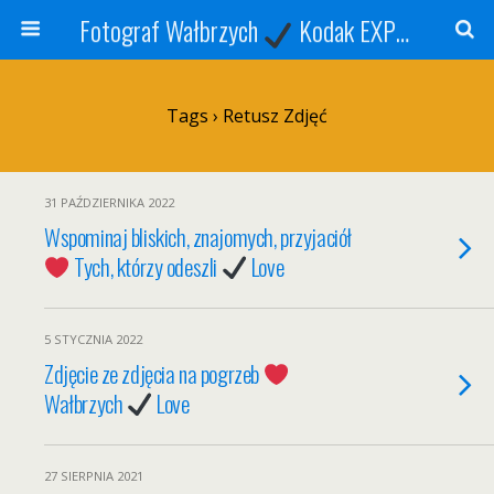
Fotograf Wałbrzych
Kodak EXPRESS
S
Tags › Retusz Zdjęć
31 PAŹDZIERNIKA 2022
Wspominaj bliskich, znajomych, przyjaciół
Tych, którzy odeszli
Love
5 STYCZNIA 2022
Zdjęcie ze zdjęcia na pogrzeb
Wałbrzych
Love
27 SIERPNIA 2021