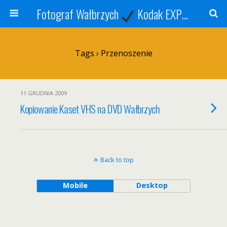
Fotograf Wałbrzych
Kodak EXPRESS
S
Tags › Przenoszenie
11 GRUDNIA 2009
Kopiowanie Kaset VHS na DVD Wałbrzych
Back to top
Mobile
Desktop