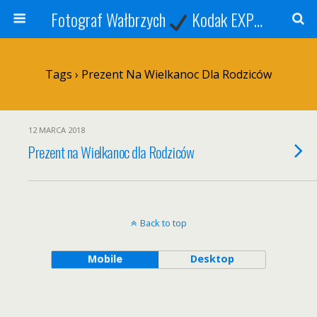
Fotograf Wałbrzych
Kodak EXPRESS
S
Tags › Prezent Na Wielkanoc Dla Rodziców
12 MARCA 2018
Prezent na Wielkanoc dla Rodziców
Back to top
Mobile
Desktop