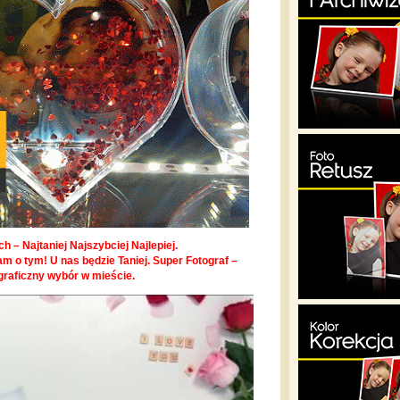
h – Najtaniej Najszybciej Najlepiej.
m o tym! U nas będzie Taniej. Super Fotograf –
graficzny wybór w mieście.