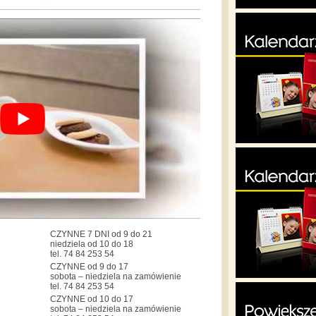
CZYNNE 7 DNI od 9 do 21
niedziela od 10 do 18
tel. 74 84 253 54
CZYNNE od 9 do 17
sobota – niedziela na zamówienie
tel. 74 84 253 54
CZYNNE od 10 do 17
sobota – niedziela na zamówienie