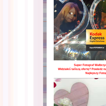
Super Fotograf Wałbrzyc
Widziałeś tańszą ofertę? Powiedz na
Najlepszy Foto