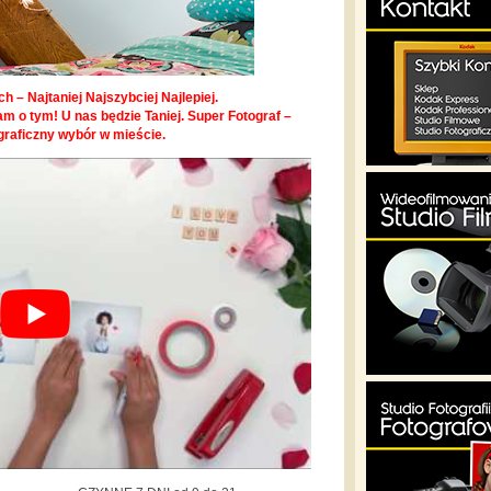
h – Najtaniej Najszybciej Najlepiej.
m o tym! U nas będzie Taniej. Super Fotograf –
graficzny wybór w mieście.