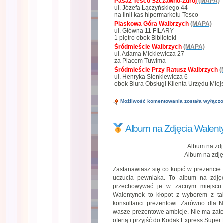
Pasaż Tesco Szczawno-Zdrój
(MAPA)
ul. Józefa Łączyńskiego 44
na linii kas hipermarketu Tesco
Piaskowa Góra Wałbrzych
(MAPA)
ul. Główna 11 FILARY
1 piętro obok Biblioteki
Śródmieście Wałbrzych
(MAPA)
ul. Adama Mickiewicza 27
za Placem Tuwima
Śródmieście Przy Ratusz Wałbrzych
(
ul. Henryka Sienkiewicza 6
obok Biura Obsługi Klienta Urzędu Miej
Możliwość komentowania
została wyłącz
Prezent
na
Walentynki
Wałbrzych
Album na Zdjęcia Walent
dla
Niej
Album na zdj
Album na zdję
Zastanawiasz się co kupić w prezenci
uczucia pewniaka. To album na zdję
przechowywać je w zacnym miejscu. 
Walentynek to kłopot z wyborem z ta
konsultanci prezentowi. Zarówno dla Ni
wasze prezentowe ambicje. Nie ma zate
ofertą i przyjść do Kodak Express Super 