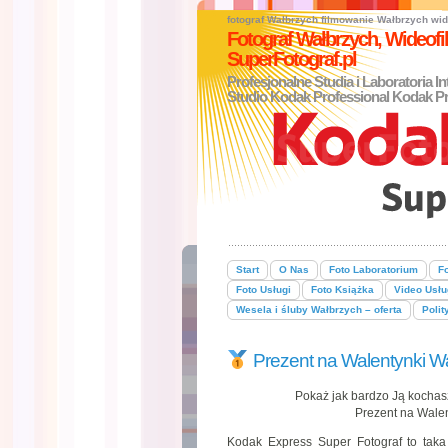
fotograf Wałbrzych
filmowanie Wałbrzych
wid
Fotograf Wałbrzych, Wideo
SuperFotograf.pl
Profesjonalne Studia i Laboratoria I
Studio Kodak Professional Kodak Pr
Start
O Nas
Foto Laboratorium
Fo
Foto Usługi
Foto Książka
Video Usłu
Wesela i śluby Wałbrzych – oferta
Polit
Prezent na Walentynki Wa
Pokaż jak bardzo Ją kochas
Prezent na Walen
Kodak Express Super Fotograf to taka 