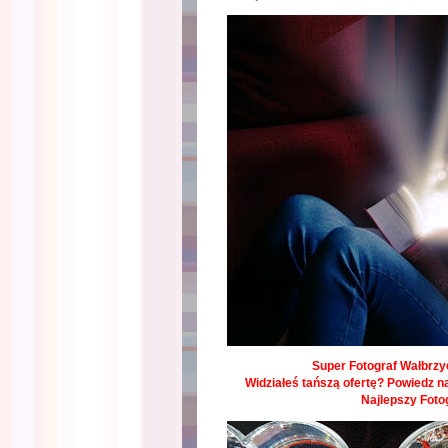
Super Fotograf Wałbrzyc
Widziałeś tańszą ofertę? Powiedz na
Najlepszy Foto