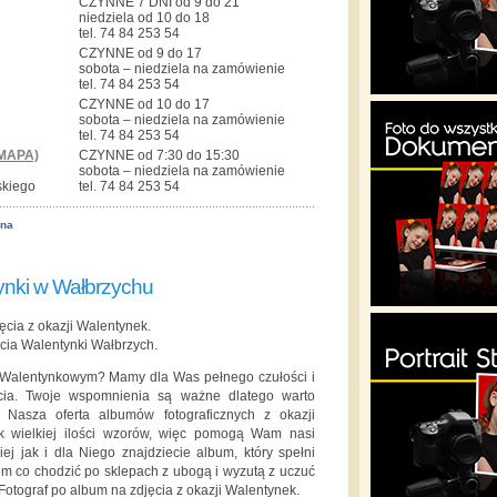
CZYNNE 7 DNI od 9 do 21
niedziela od 10 do 18
tel. 74 84 253 54
CZYNNE od 9 do 17
sobota – niedziela na zamówienie
tel. 74 84 253 54
CZYNNE od 10 do 17
sobota – niedziela na zamówienie
tel. 74 84 253 54
MAPA)
CZYNNE od 7:30 do 15:30
sobota – niedziela na zamówienie
skiego
tel. 74 84 253 54
ona
ynki w Wałbrzychu
ęcia z okazji Walentynek.
cia Walentynki Wałbrzych.
e Walentynkowym? Mamy dla Was pełnego czułości i
cia. Twoje wspomnienia są ważne dlatego warto
Nasza oferta albumów fotograficznych z okazji
k wielkiej ilości wzorów, więc pomogą Wam nasi
ej jak i dla Niego znajdziecie album, który spełni
m co chodzić po sklepach z ubogą i wyzutą z uczuć
Fotograf po album na zdjęcia z okazji Walentynek.