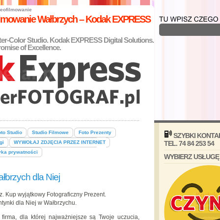
eofilmowanie
filmowanie Wałbrzych – Kodak EXPRESS
nter-Color Studio. Kodak EXPRESS Digital Solutions.
omise of Excellence.
to Studio
Studio Filmowe
Foto Prezenty
SZYBKI KONTA
gi
WYWOŁAJ ZDJĘCIA PRZEZ INTERNET
TEL. 74 84 253 54
yka prywatności
WYBIERZ USŁUGĘ
łbrzych dla Niej
z. Kup wyjątkowy Fotograficzny Prezent.
tynki dla Niej w Wałbrzychu.
firma, dla której najważniejsze są Twoje uczucia,