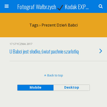
Fotograf Wałbrzych
Kodak EXPRESS
S
Tags › Prezent Dzień Babci
17 STYCZNIA 2017
U Babci jest słodko, świat pachnie szarlotką
Back to top
Mobile
Desktop