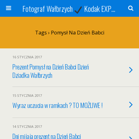
Fotograf Wałbrzych
Kodak EXPRESS
S
Tags › Pomysł Na Dzień Babci
16 STYCZNIA 2017
Prezent Pomysł na Dzień Babci Dzień
Dziadka Wałbrzych
15 STYCZNIA 2017
Wyraz uczucia w ramkach ? TO MOŻLIWE !
14 STYCZNIA 2017
Dni mijają prezent na Dzień Babci