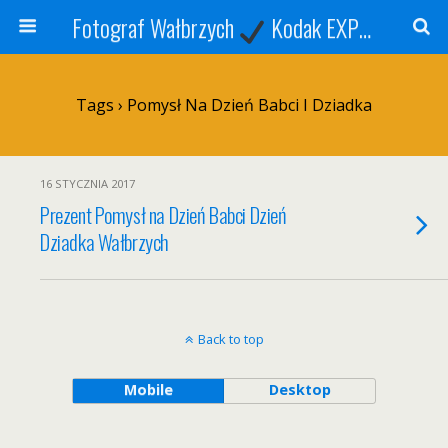
Fotograf Wałbrzych
Kodak EXPRESS
S
Tags › Pomysł Na Dzień Babci I Dziadka
16 STYCZNIA 2017
Prezent Pomysł na Dzień Babci Dzień
Dziadka Wałbrzych
Back to top
Mobile
Desktop