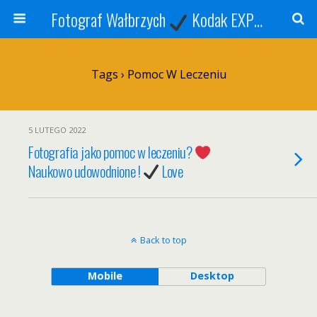
Fotograf Wałbrzych
Kodak EXPRESS
S
Tags › Pomoc W Leczeniu
5 LUTEGO 2022
Fotografia jako pomoc w leczeniu?
Naukowo udowodnione !
Love
Back to top
Mobile
Desktop