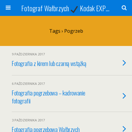
Fotograf Wałbrzych
Kodak EXPRESS
S
Tags › Pogrzeb
9 PAŹDZIERNIKA 2017
Fotografia z kirem lub czarną wstążką
6 PAŹDZIERNIKA 2017
Fotografia pogrzebowa – kadrowanie
fotografii
3 PAŹDZIERNIKA 2017
Fotografia pogrzebowa Wałbrzych