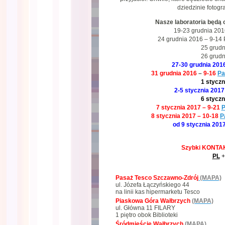
dziedzinie fotogr
Nasze laboratoria będą 
19-23 grudnia 201
24 grudnia 2016 – 9-14 
25 grudn
26 grudn
27-30 grudnia 201
31 grudnia 2016
–
9-16
Pa
1 styczn
2-5 stycznia 2017
6 styczn
7 stycznia 2017 – 9-21
P
8 stycznia 2017 – 10-18
P
od 9 stycznia 201
Szybki KONTAK
PL
+
Pasaż Tesco Szczawno-Zdrój
(MAPA)
ul. Józefa Łączyńskiego 44
na linii kas hipermarketu Tesco
Piaskowa Góra Wałbrzych
(MAPA)
ul. Główna 11 FILARY
1 piętro obok Biblioteki
Śródmieście Wałbrzych
(MAPA)