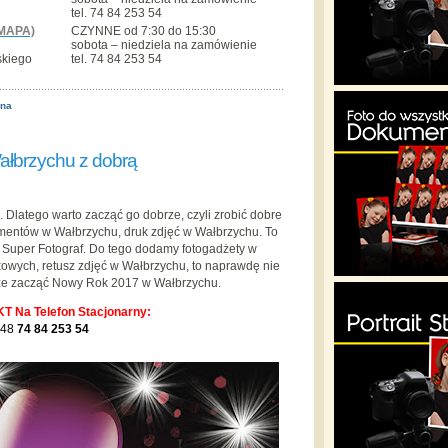
tel. 74 84 253 54
MAPA)
CZYNNE od 7:30 do 15:30
sobota – niedziela na zamówienie
skiego
tel. 74 84 253 54
ona
ałbrzychu z dobrą
k. Dlatego warto zacząć go dobrze, czyli zrobić dobre
mentów w Wałbrzychu, druk zdjęć w Wałbrzychu. To
 Super Fotograf. Do tego dodamy fotogadżety w
kowych, retusz zdjęć w Wałbrzychu, to naprawdę nie
ze zacząć Nowy Rok 2017 w Wałbrzychu.
T Na Telefon Stacjonarny:
48
74 84 253 54