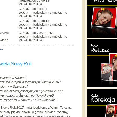
niedziela od 10 do 18
tel. 74 84 253 54
CZYNNE od 9 do 17
sobota – niedziela na zamówienie
tel. 74 84 253 54
CZYNNE od 10 do 17
sobota – niedziela na zamówienie
tel. 74 84 253 54
MAPA)
CZYNNE od 7:30 do 15:30
sobota – niedziela na zamówienie
skiego
tel. 74 84 253 54
ona
Święta Nowy Rok
acujemy w Święta?
raf Wałbrzych jest czynny w Wigilię 2016?
cujemy w Sylwestra?
af Wałbrzych jest czynny w Sylwestra 2017?
dokumentów w Święta i po Nowy Roku?
 ze zdjęciami w Święta i po Nowym Roku?
ie Nowy Rok 2017 nadal będziemy z Wami. To czas,
ełniały piękne chwile w gronie bliskich, rodziny,
cieli zachować w pamięci dzięki fotografiom. A my w