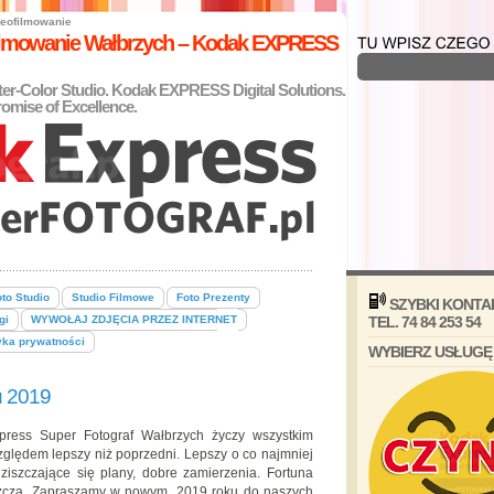
eofilmowanie
filmowanie Wałbrzych – Kodak EXPRESS
nter-Color Studio. Kodak EXPRESS Digital Solutions.
omise of Excellence.
to Studio
Studio Filmowe
Foto Prezenty
SZYBKI KONTA
gi
WYWOŁAJ ZDJĘCIA PRZEZ INTERNET
TEL. 74 84 253 54
yka prywatności
WYBIERZ USŁUGĘ
 2019
ess Super Fotograf Wałbrzych życzy wszystkim
ględem lepszy niż poprzedni. Lepszy o co najmniej
ziszczające się plany, dobre zamierzenia. Fortuna
szcza. Zapraszamy w nowym, 2019 roku do naszych