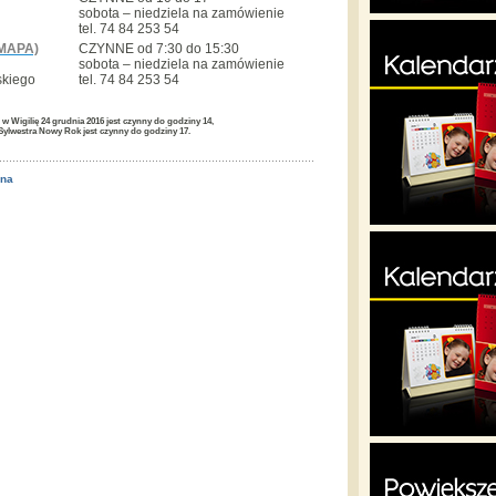
sobota – niedziela na zamówienie
tel. 74 84 253 54
MAPA)
CZYNNE od 7:30 do 15:30
sobota – niedziela na zamówienie
skiego
tel. 74 84 253 54
 Wigilię 24 grudnia 2016 jest czynny do godziny 14,
Sylwestra Nowy Rok jest czynny do godziny 17.
ona