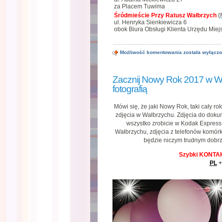
za Placem Tuwima
Śródmieście Przy Ratusz Wałbrzych
(
ul. Henryka Sienkiewicza 6
obok Biura Obsługi Klienta Urzędu Miej
Szczęśliwego
Możliwość komentowania
została wyłącz
Nowego
Roku
2019
Zacznij Nowy Rok 2017 w W
fotografią
Mówi się, że jaki Nowy Rok, taki cały ro
zdjęcia w Wałbrzychu. Zdjęcia do doku
wszystko zrobicie w Kodak Express
Wałbrzychu, zdjęcia z telefonów komór
będzie niczym trudnym dobr
Szybki KONTAK
PL
+