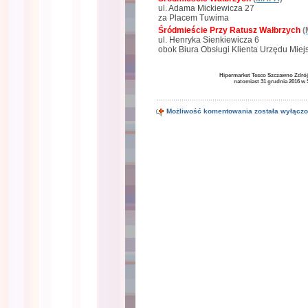
ul. Adama Mickiewicza 27
za Placem Tuwima
Śródmieście Przy Ratusz Wałbrzych
(
ul. Henryka Sienkiewicza 6
obok Biura Obsługi Klienta Urzędu Miej
Hipermarket Tesco Szczawno Zdrój w
natomiast 31 grudnia 2016 w 
Fotograf
Możliwość komentowania
została wyłącz
Wałbrzych
Wigilia
Święta
Nowy
Rok
Sylwester