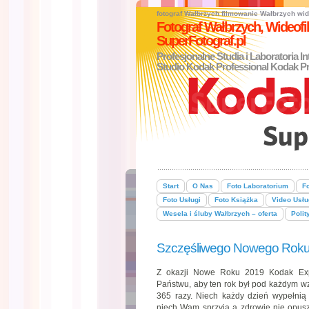
fotograf Wałbrzych
filmowanie Wałbrzych
wid
Fotograf Wałbrzych, Wideo
SuperFotograf.pl
Profesjonalne Studia i Laboratoria I
Studio Kodak Professional Kodak Pr
Start
O Nas
Foto Laboratorium
Fo
Foto Usługi
Foto Książka
Video Usłu
Wesela i śluby Wałbrzych – oferta
Polit
Szczęśliwego Nowego Roku
Z okazji Nowe Roku 2019 Kodak Expr
Państwu, aby ten rok był pod każdym wz
365 razy. Niech każdy dzień wypełnią 
niech Wam sprzyja a zdrowie nie opu