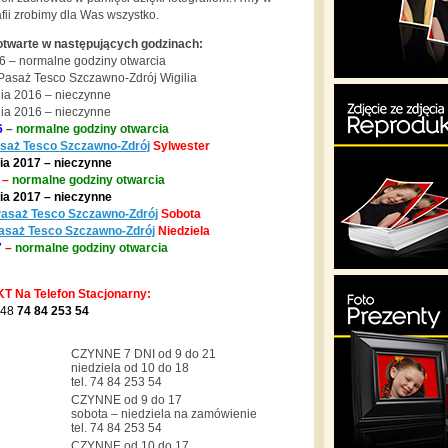
afii zrobimy dla Was wszystko.
otwarte w następujących godzinach:
6 – normalne godziny otwarcia
Pasaż Tesco Szczawno-Zdrój Wigilia
ia 2016 – nieczynne
ia 2016 – nieczynne
6
–
normalne godziny otwarcia
saż Tesco Szczawno-Zdrój
Sylwester
ia 2017 – nieczynne
–
normalne godziny otwarcia
ia 2017 – nieczynne
asaż Tesco Szczawno-Zdrój
Sobota
asaż Tesco Szczawno-Zdrój
Niedziela
7
–
normalne godziny otwarcia
T Na Telefon Stacjonarny:
48
74 84 253 54
CZYNNE 7 DNI od 9 do 21
niedziela od 10 do 18
tel. 74 84 253 54
CZYNNE od 9 do 17
sobota – niedziela na zamówienie
tel. 74 84 253 54
CZYNNE od 10 do 17