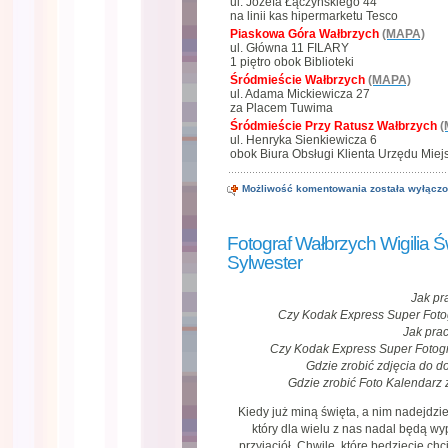
ul. Józefa Łączyńskiego 44
na linii kas hipermarketu Tesco
Piaskowa Góra Wałbrzych
(MAPA)
ul. Główna 11 FILARY
1 piętro obok Biblioteki
Śródmieście Wałbrzych
(MAPA)
ul. Adama Mickiewicza 27
za Placem Tuwima
Śródmieście Przy Ratusz Wałbrzych
(
ul. Henryka Sienkiewicza 6
obok Biura Obsługi Klienta Urzędu Miej
Zacznij
Możliwość komentowania
została wyłącz
Nowy
Rok
2017
w
Fotograf Wałbrzych Wigilia 
Wałbrzychu
z
Sylwester
dobrą
fotografią
Jak pr
Czy Kodak Express Super Fotog
Jak pra
Czy Kodak Express Super Fotogr
Gdzie zrobić zdjęcia do 
Gdzie zrobić Foto Kalendarz
Kiedy już miną święta, a nim nadejdz
który dla wielu z nas nadal będą wyp
przyjaciół. Chwile, które będziecie ch