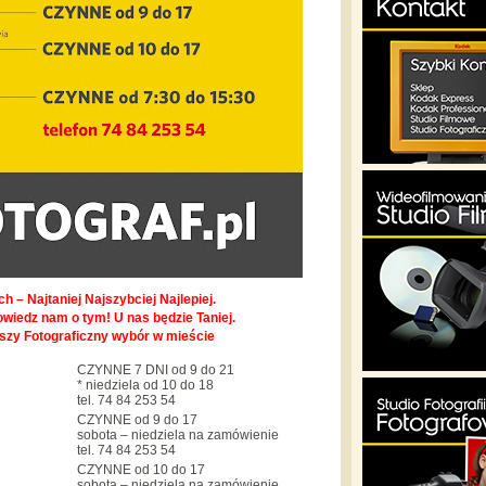
h – Najtaniej Najszybciej Najlepiej.
owiedz nam o tym! U nas będzie Taniej.
pszy Fotograficzny wybór w mieście
CZYNNE 7 DNI od 9 do 21
* niedziela od 10 do 18
tel. 74 84 253 54
CZYNNE od 9 do 17
sobota – niedziela na zamówienie
tel. 74 84 253 54
CZYNNE od 10 do 17
sobota – niedziela na zamówienie