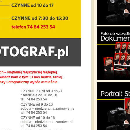
h – Najtaniej Najszybciej Najlepiej.
owiedz nam o tym! U nas będzie Taniej.
pszy Fotograficzny wybór w mieście
CZYNNE 7 DNI od 9 do 21
* niedziela od 10 do 18
tel. 74 84 253 54
CZYNNE od 9 do 16
sobota – niedziela na zamówienie
tel. 74 84 253 54
CZYNNE od 10 do 16
sobota – niedziela na zamówienie
tel. 74 84 253 54