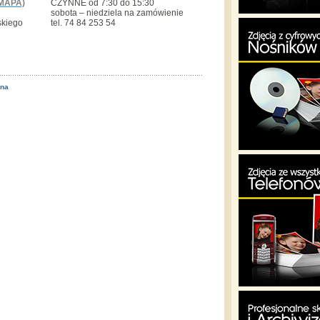
MAPA)
CZYNNE od 7:30 do 15:30
sobota – niedziela na zamówienie
skiego
tel. 74 84 253 54
ona