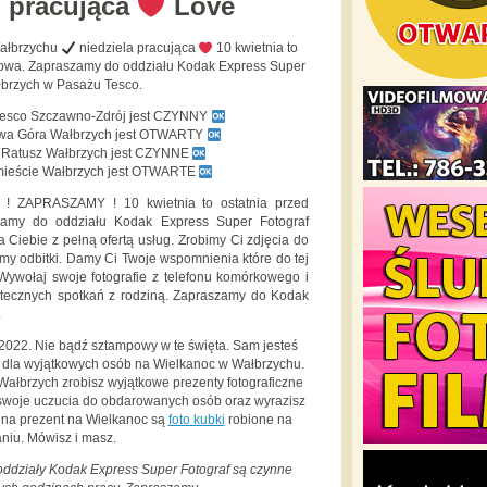
pracująca
Love
Wałbrzychu
niedziela pracująca
10 kwietnia to
dlowa. Zapraszamy do oddziału Kodak Express Super
łbrzych w Pasażu Tesco.
Tesco Szczawno-Zdrój jest CZYNNY
owa Góra Wałbrzych jest OTWARTY
y Ratusz Wałbrzych jest CZYNNE
mieście Wałbrzych jest OTWARTE
 ZAPRASZAMY ! 10 kwietnia to ostatnia przed
zamy do oddziału Kodak Express Super Fotograf
iebie z pełną ofertą usług. Zrobimy Ci zdjęcia do
my odbitki. Damy Ci Twoje wspomnienia które do tej
Wywołaj swoje fotografie z telefonu komórkowego i
ątecznych spotkań z rodziną. Zapraszamy do Kodak
.
2022. Nie bądź sztampowy w te święta. Sam jesteś
e dla wyjątkowych osób na Wielkanoc w Wałbrzychu.
Wałbrzych zrobisz wyjątkowe prezenty fotograficzne
z swoje uczucia do obdarowanych osób oraz wyrazisz
 na prezent na Wielkanoc są
foto kubki
robione na
niu. Mówisz i masz.
 oddziały Kodak Express Super Fotograf są czynne