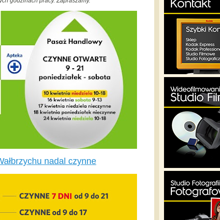
ych godzinach pracy. Zapraszamy.
Wałbrzychu nadal czynne