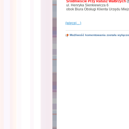
Śródmieście Przy Ratusz Wałbrzych
(
ul. Henryka Sienkiewicza 6
obok Biura Obsługi Klienta Urzędu Miej
(więcej…)
10
Możliwość komentowania
została wyłącz
kwietnia
to
niedziela
handlowa
Wałbrzych
pracująca
Love