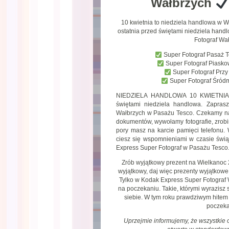
Wałbrzych
10 kwietnia to niedziela handlowa w 
ostatnia przed świętami niedziela han
Fotograf Wa
Super Fotograf Pasaż 
Super Fotograf Piask
Super Fotograf Prz
Super Fotograf Śród
NIEDZIELA HANDLOWA 10 KWIETNIA !
świętami niedziela handlowa. Zapras
Wałbrzych w Pasażu Tesco. Czekamy na C
dokumentów, wywołamy fotografie, zrobi
pory masz na karcie pamięci telefonu. 
ciesz się wspomnieniami w czasie świ
Express Super Fotograf w Pasażu Tesco
Zrób wyjątkowy prezent na Wielkanoc 
wyjątkowy, daj więc prezenty wyjątkow
Tylko w Kodak Express Super Fotograf 
na poczekaniu. Takie, którymi wyrazis
siebie. W tym roku prawdziwym hitem
poczeka
Uprzejmie informujemy, że wszystkie