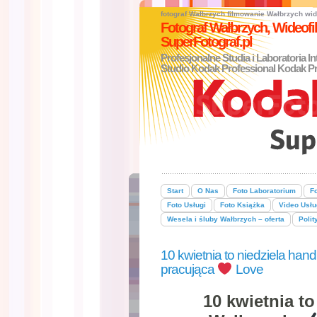
fotograf Wałbrzych
filmowanie Wałbrzych
wid
Fotograf Wałbrzych, Wideo
SuperFotograf.pl
Profesjonalne Studia i Laboratoria I
Studio Kodak Professional Kodak Pr
Start
O Nas
Foto Laboratorium
Fo
Foto Usługi
Foto Książka
Video Usłu
Wesela i śluby Wałbrzych – oferta
Polit
10 kwietnia to niedziela ha
pracująca
Love
10 kwietnia t