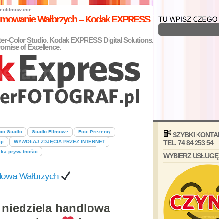
eofilmowanie
filmowanie Wałbrzych – Kodak EXPRESS
nter-Color Studio. Kodak EXPRESS Digital Solutions.
omise of Excellence.
to Studio
Studio Filmowe
Foto Prezenty
SZYBKI KONTA
gi
WYWOŁAJ ZDJĘCIA PRZEZ INTERNET
TEL. 74 84 253 54
yka prywatności
WYBIERZ USŁUGĘ
ndlowa Wałbrzych
o niedziela handlowa