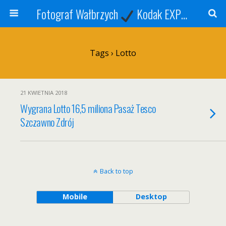
Fotograf Wałbrzych
Kodak EXPRESS
S
Tags › Lotto
21 KWIETNIA 2018
Wygrana Lotto 16,5 miliona Pasaż Tesco
Szczawno Zdrój
Back to top
Mobile
Desktop