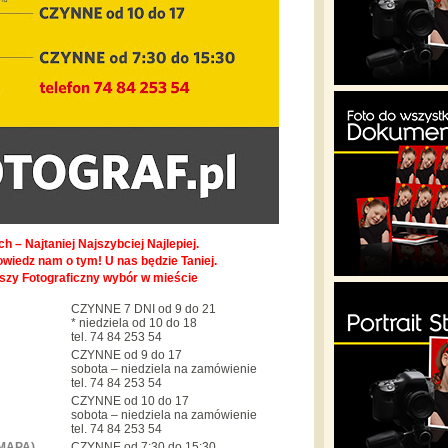
h – Najtaniej Najszybciej Najlepiej.
owiedz nam o tym! U nas będzie Taniej.
pszy Fotograficzny wybór w mieście
CZYNNE 7 DNI od 9 do 21
* niedziela od 10 do 18
tel. 74 84 253 54
CZYNNE od 9 do 17
sobota – niedziela na zamówienie
tel. 74 84 253 54
CZYNNE od 10 do 17
sobota – niedziela na zamówienie
tel. 74 84 253 54
MAPA)
CZYNNE od 7:30 do 15:30