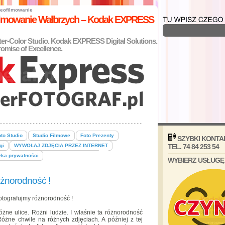
eofilmowanie
filmowanie Wałbrzych – Kodak EXPRESS
nter-Color Studio. Kodak EXPRESS Digital Solutions.
omise of Excellence.
to Studio
Studio Filmowe
Foto Prezenty
SZYBKI KONTA
gi
WYWOŁAJ ZDJĘCIA PRZEZ INTERNET
TEL. 74 84 253 54
yka prywatności
WYBIERZ USŁUGĘ
óżnorodność !
fotografujmy różnorodność !
óżne ulice. Rożni ludzie. I właśnie ta różnorodność
Różne chwile na różnych zdjęciach. A później z tej