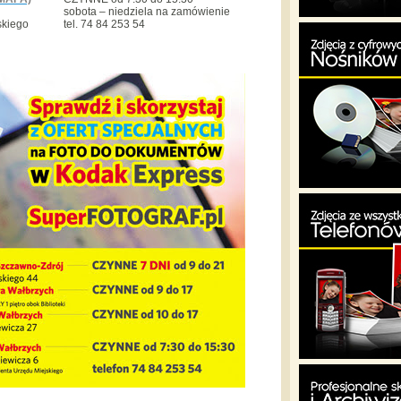
sobota – niedziela na zamówienie
skiego
tel. 74 84 253 54