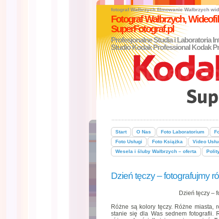
fotograf Wałbrzych
filmowanie Wałbrzych
wid
Fotograf Wałbrzych, Wideo
SuperFotograf.pl
Profesjonalne Studia i Laboratoria I
Studio Kodak Professional Kodak Pr
Start
O Nas
Foto Laboratorium
Fo
Foto Usługi
Foto Książka
Video Usłu
Wesela i śluby Wałbrzych – oferta
Polit
Dzień tęczy – fotografujmy r
Dzień tęczy – 
Różne są kolory tęczy. Różne miasta, r
stanie się dla Was sednem fotografii. 