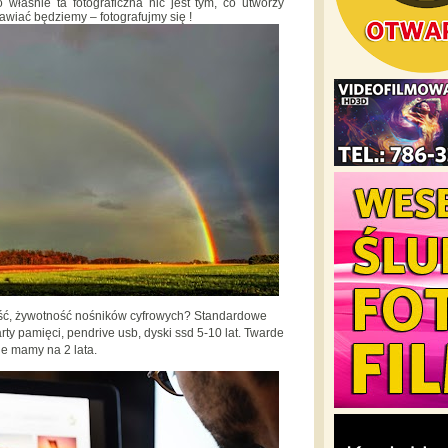
 właśnie ta fotograficzna nić jest tym, co utworzy
iać będziemy – fotografujmy się !
łość, żywotność nośników cyfrowych? Standardowe
ty pamięci, pendrive usb, dyski ssd 5-10 lat. Twarde
je mamy na 2 lata.