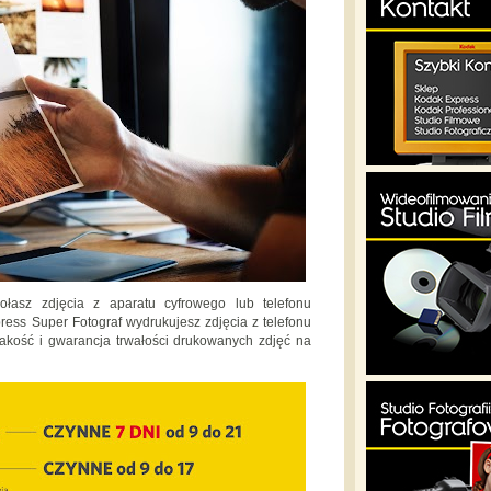
asz zdjęcia z aparatu cyfrowego lub telefonu
ss Super Fotograf wydrukujesz zdjęcia z telefonu
akość i gwarancja trwałości drukowanych zdjęć na