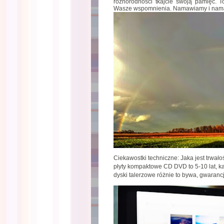
różnorodności tkajcie swoją pamięć. To
Wasze wspomnienia. Namawiamy i namaw
Ciekawostki techniczne: Jaka jest trwa
płyty kompaktowe CD DVD to 5-10 lat, kar
dyski talerzowe różnie to bywa, gwaranc