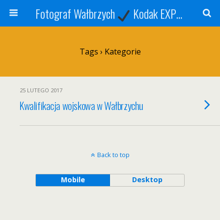
Fotograf Wałbrzych
Kodak EXPRESS
S
Tags › Kategorie
25 LUTEGO 2017
Kwalifikacja wojskowa w Wałbrzychu
Back to top
Mobile
Desktop