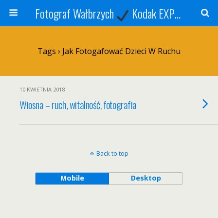
Fotograf Wałbrzych
Kodak EXPRESS
S
Tags › Jak Fotogafować Dzieci W Ruchu
10 KWIETNIA 2018
Wiosna – ruch, witalność, fotografia
Back to top
Mobile
Desktop