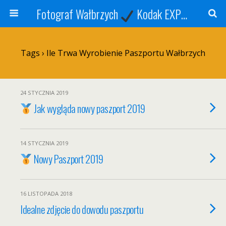
Fotograf Wałbrzych
Kodak EXPRESS
S
Tags › Ile Trwa Wyrobienie Paszportu Wałbrzych
24 STYCZNIA 2019
Jak wygląda nowy paszport 2019
14 STYCZNIA 2019
Nowy Paszport 2019
16 LISTOPADA 2018
Idealne zdjęcie do dowodu paszportu