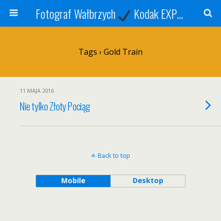
Fotograf Wałbrzych
Kodak EXPRESS
S
Tags › Gold Train
11 MAJA 2016
Nie tylko Złoty Pociąg
Back to top
Mobile
Desktop