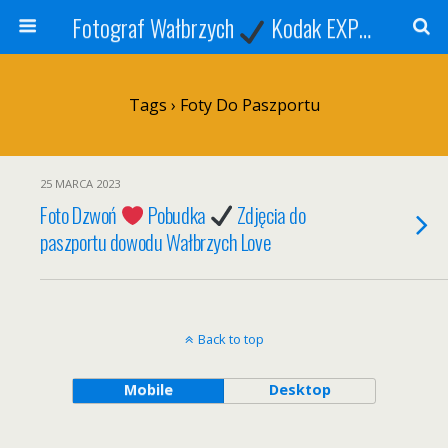
Fotograf Wałbrzych
Kodak EXPRESS
S
Tags › Foty Do Paszportu
25 MARCA 2023
Foto Dzwoń
Pobudka
Zdjęcia do
paszportu dowodu Wałbrzych Love
Back to top
Mobile
Desktop