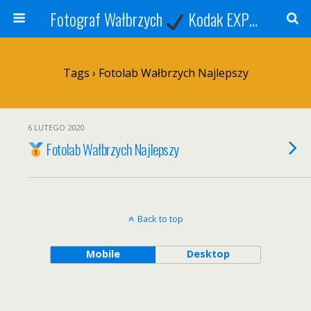
Fotograf Wałbrzych
Kodak EXPRESS
S
Tags › Fotolab Wałbrzych Najlepszy
6 LUTEGO 2020
Fotolab Wałbrzych Najlepszy
Back to top
Mobile
Desktop