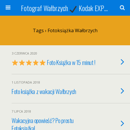
Fotograf Wałbrzych
Kodak EXPRESS
S
Tags › Fotoksiążka Wałbrzych
3 CZERWCA 2020
Foto Książka w 15 minut !
1 LISTOPADA 2018
Foto książka z wakacji Wałbrzych
7 LIPCA 2018
Wakacyjna opowieść? Po prostu
Fotoksiążka!