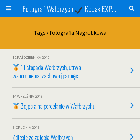
Fotograf Wałbrzych
Kodak EXPRESS
S
Tags › Fotografia Nagrobkowa
12 PAŹDZIERNIKA 2019
1 listopada Wałbrzych, utrwal
wspomnienia, zachowaj pamięć
14 WRZEŚNIA 2019
Zdjęcia na porcelanie w Wałbrzychu
6 GRUDNIA 2018
Zdjęcie ze zdjęcia Wałbrzych