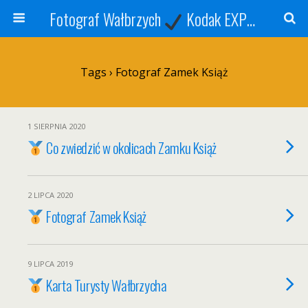
Fotograf Wałbrzych
Kodak EXPRESS
S
Tags › Fotograf Zamek Książ
1 SIERPNIA 2020
Co zwiedzić w okolicach Zamku Książ
2 LIPCA 2020
Fotograf Zamek Książ
9 LIPCA 2019
Karta Turysty Wałbrzycha