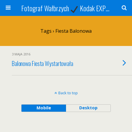
Fotograf Wałbrzych
Kodak EXPRESS
S
Tags › Fiesta Balonowa
3 MAJA 2016
Balonowa Fiesta Wystartowała
Back to top
Mobile
Desktop