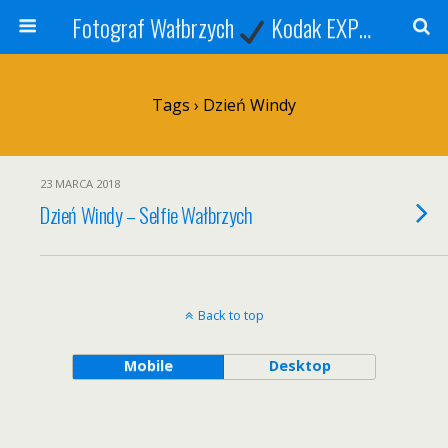
Fotograf Wałbrzych
Kodak EXPRESS
S
Tags › Dzień Windy
23 MARCA 2018
Dzień Windy – Selfie Wałbrzych
Back to top
Mobile
Desktop