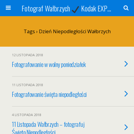
Fotograf Wałbrzych
Kodak EXPRESS
S
Tags › Dzień Niepodległości Wałbrzych
12 LISTOPADA 2018
Fotografowanie w wolny poniedziałek
11 LISTOPADA 2018
Fotografowanie święta niepodległości
4 LISTOPADA 2018
11 Listopada Wałbrzych – fotografuj
Święto Niepodległości