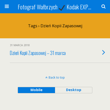
Fotograf Wałbrzych
Kodak EXPRESS
S
Tags › Dzień Kopii Zapasowej
31 MARCA 2018
Dzień Kopii Zapasowej – 31 marca
Back to top
Mobile
Desktop