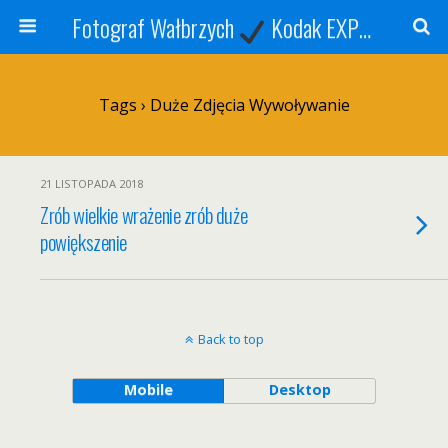
Fotograf Wałbrzych
Kodak EXPRESS
S
Tags › Duże Zdjęcia Wywoływanie
21 LISTOPADA 2018
Zrób wielkie wrażenie zrób duże
powiększenie
Back to top
Mobile
Desktop