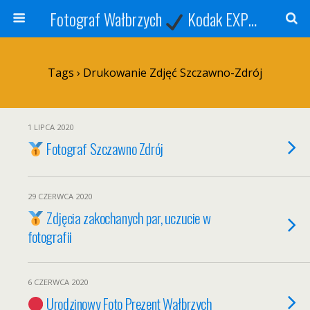
Fotograf Wałbrzych
Kodak EXPRESS
S
Tags › Drukowanie Zdjęć Szczawno-Zdrój
1 LIPCA 2020
Fotograf Szczawno Zdrój
29 CZERWCA 2020
Zdjęcia zakochanych par, uczucie w
fotografii
6 CZERWCA 2020
Urodzinowy Foto Prezent Wałbrzych