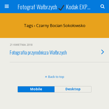
Fotograf Wałbrzych
Kodak EXPRESS
S
Tags › Czarny Bocian Sokołowsko
21 KWIETNIA 2018
Fotografia przyrodnicza Wałbrzych
Back to top
Mobile
Desktop