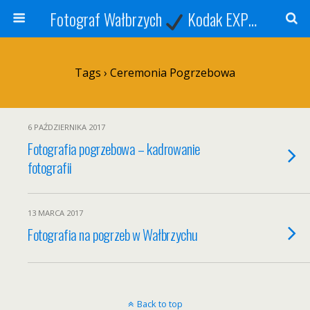
Fotograf Wałbrzych
Kodak EXPRESS
S
Tags › Ceremonia Pogrzebowa
6 PAŹDZIERNIKA 2017
Fotografia pogrzebowa – kadrowanie
fotografii
13 MARCA 2017
Fotografia na pogrzeb w Wałbrzychu
Back to top