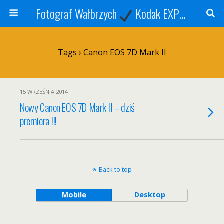
Fotograf Wałbrzych
Kodak EXPRESS
S
Tags › Canon EOS 7D Mark II
15 WRZEŚNIA 2014
Nowy Canon EOS 7D Mark II – dziś
premiera !!!
Back to top
Mobile
Desktop