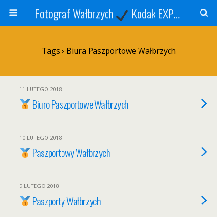
Fotograf Wałbrzych
Kodak EXPRESS
S
Tags › Biura Paszportowe Wałbrzych
11 LUTEGO 2018
Biuro Paszportowe Wałbrzych
10 LUTEGO 2018
Paszportowy Wałbrzych
9 LUTEGO 2018
Paszporty Wałbrzych