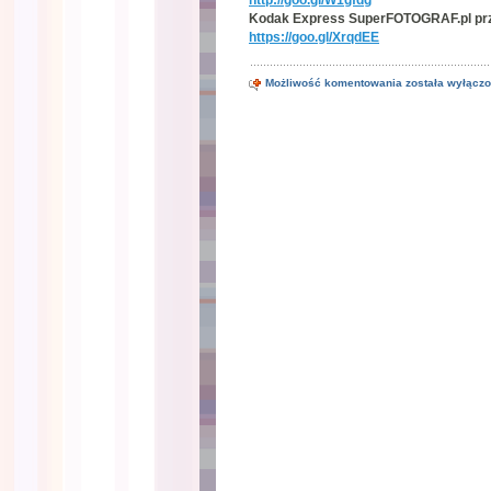
Kodak Express SuperFOTOGRAF.pl prz
https://goo.gl/XrqdEE
Fotografia
Możliwość komentowania
została wyłącz
Sponad
Chmur
–
Balonowe
Impresje