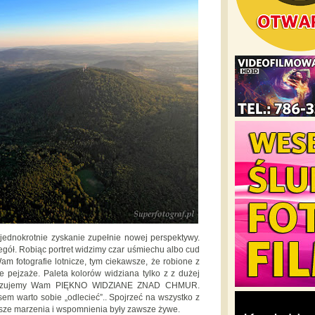
ejednokrotnie zyskanie zupełnie nowej perspektywy.
egół. Robiąc portret widzimy czar uśmiechu albo cud
 fotografie lotnicze, tym ciekawsze, że robione z
 pejzaże. Paleta kolorów widziana tylko z z dużej
okazujemy Wam PIĘKNO WIDZIANE ZNAD CHMUR.
sem warto sobie „odlecieć”.. Spojrzeć na wszystko z
asze marzenia i wspomnienia były zawsze żywe.