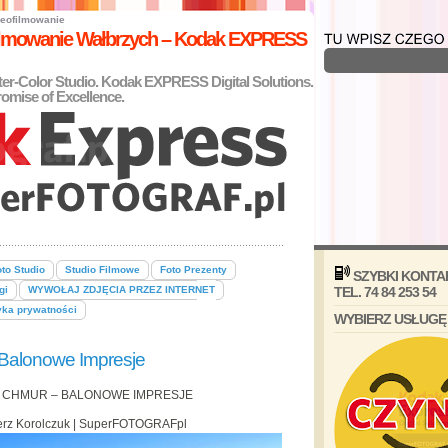
eofilmowanie
filmowanie Wałbrzych – Kodak EXPRESS
nter-Color Studio. Kodak EXPRESS Digital Solutions.
omise of Excellence.
to Studio
Studio Filmowe
Foto Prezenty
SZYBKI KONTA
gi
WYWOŁAJ ZDJĘCIA PRZEZ INTERNET
TEL. 74 84 253 54
yka prywatności
WYBIERZ USŁUGĘ
 Balonowe Impresje
 CHMUR – BALONOWE IMPRESJE
ierz Korolczuk | SuperFOTOGRAFpl