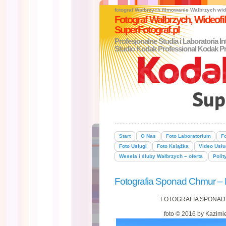
fotograf Wałbrzych
filmowanie Wałbrzych
wid
Fotograf Wałbrzych, Wideo
SuperFotograf.pl
Profesjonalne Studia i Laboratoria I
Studio Kodak Professional Kodak Pr
Start
O Nas
Foto Laboratorium
Fo
Foto Usługi
Foto Książka
Video Usłu
Wesela i śluby Wałbrzych – oferta
Polit
Fotografia Sponad Chmur –
FOTOGRAFIA SPONAD
foto © 2016 by Kazim