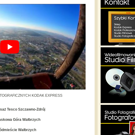
OTOGRAFICZNYCH KODAK EXPRESS
saż Tesco Szczawno-Zdrój
askowa Góra Wałbrzych
ódmieście Wałbrzych