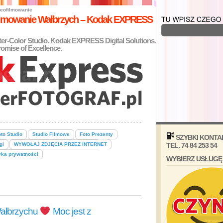
eofilmowanie
filmowanie Wałbrzych – Kodak EXPRESS
nter-Color Studio. Kodak EXPRESS Digital Solutions.
omise of Excellence.
to Studio
Studio Filmowe
Foto Prezenty
SZYBKI KONTA
gi
WYWOŁAJ ZDJĘCIA PRZEZ INTERNET
TEL. 74 84 253 54
yka prywatności
WYBIERZ USŁUGĘ
Wałbrzychu
Moc jest z