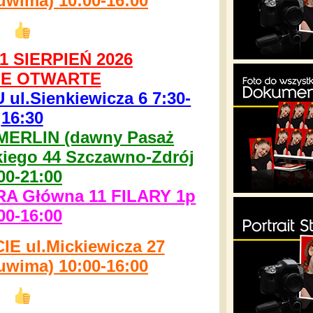
uwima) 10:00-16:00
 SIERPIEŃ 2026
E OTWARTE
l.Sienkiewicza 6 7:30-
16:30
MERLIN (dawny Pasaż
kiego 44 Szczawno-Zdrój
00-21:00
 Główna 11 FILARY 1p
00-16:00
 ul.Mickiewicza 27
uwima) 10:00-16:00