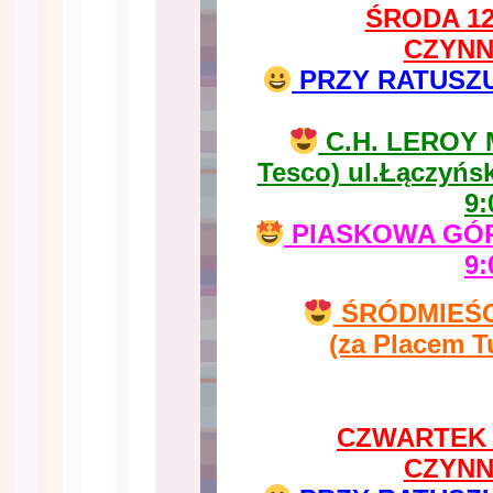
ŚRODA 12
CZYNN
PRZY RATUSZU u
C.H. LEROY 
Tesco) ul.Łączyńs
9:
PIASKOWA GÓRA
9:
ŚRÓDMIEŚCIE
(za Placem T
CZWARTEK 1
CZYNN