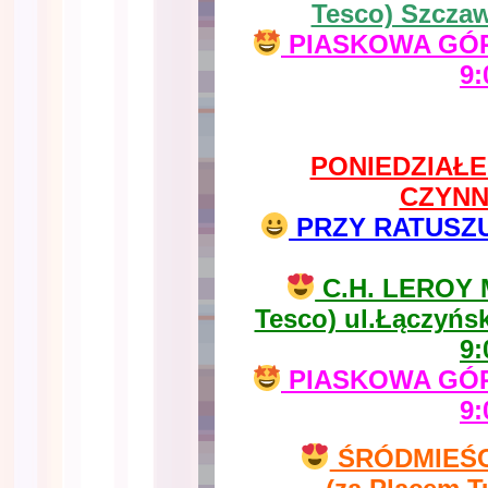
Tesco) Szczaw
PIASKOWA GÓRA
9:
PONIEDZIAŁEK
CZYNN
PRZY RATUSZU u
C.H. LEROY 
Tesco) ul.Łączyńs
9:
PIASKOWA GÓRA
9:
ŚRÓDMIEŚCIE