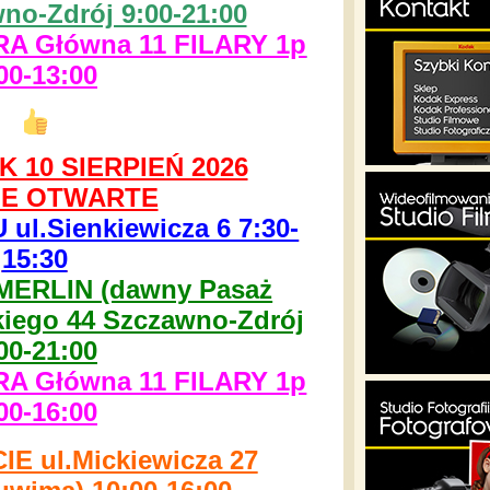
no-Zdrój 9:00-21:00
 Główna 11 FILARY 1p
00-13:00
 10 SIERPIEŃ 2026
E OTWARTE
l.Sienkiewicza 6 7:30-
15:30
MERLIN (dawny Pasaż
kiego 44 Szczawno-Zdrój
00-21:00
 Główna 11 FILARY 1p
00-16:00
 ul.Mickiewicza 27