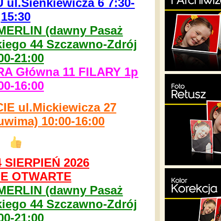
l.Sienkiewicza 6 7:30-
15:30
MERLIN (dawny Pasaż
kiego 44 Szczawno-Zdrój
00-21:00
 Główna 11 FILARY 1p
00-16:00
 ul.Mickiewicza 27
uwima) 10:00-16:00
 SIERPIEŃ 2026
E OTWARTE
MERLIN (dawny Pasaż
kiego 44 Szczawno-Zdrój
00-21:00