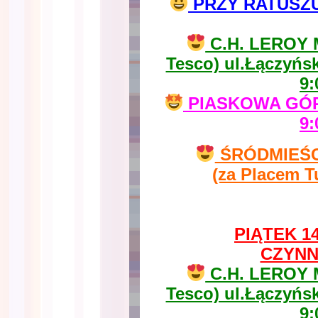
PRZY RATUSZU u
C.H. LEROY 
Tesco) ul.Łączyńs
9:
PIASKOWA GÓRA
9:
ŚRÓDMIEŚCIE
(za Placem T
PIĄTEK 14
CZYNN
C.H. LEROY 
Tesco) ul.Łączyńs
9: