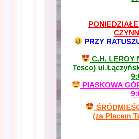
PONIEDZIAŁEK
CZYNN
PRZY RATUSZU u
C.H. LEROY 
Tesco) ul.Łączyńs
9:
PIASKOWA GÓRA
9:
ŚRÓDMIEŚCIE
(za Placem T