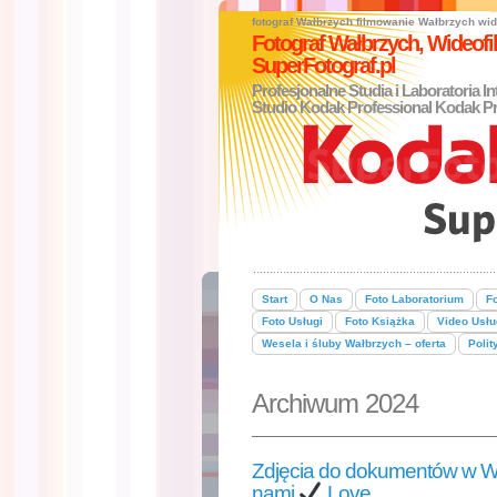
fotograf Wałbrzych
filmowanie Wałbrzych
wid
Fotograf Wałbrzych, Wideo
SuperFotograf.pl
Profesjonalne Studia i Laboratoria I
Studio Kodak Professional Kodak Pr
Start
O Nas
Foto Laboratorium
Fo
Foto Usługi
Foto Książka
Video Usłu
Wesela i śluby Wałbrzych – oferta
Polit
Archiwum 2024
Zdjęcia do dokumentów w 
nami
Love