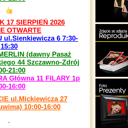
 17 SIERPIEŃ 2026
E OTWARTE
l.Sienkiewicza 6 7:30-
15:30
MERLIN (dawny Pasaż
kiego 44 Szczawno-Zdrój
00-21:00
 Główna 11 FILARY 1p
00-16:00
 ul.Mickiewicza 27
uwima) 10:00-16:00