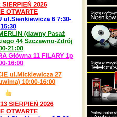
 SIERPIEŃ 2026
E OTWARTE
l.Sienkiewicza 6 7:30-
15:30
MERLIN (dawny Pasaż
kiego 44 Szczawno-Zdrój
00-21:00
 Główna 11 FILARY 1p
00-16:00
 ul.Mickiewicza 27
uwima) 10:00-16:00
3 SIERPIEŃ 2026
E OTWARTE