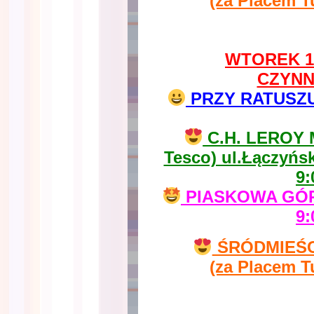
(za Placem T
WTOREK 11
CZYNN
PRZY RATUSZU u
C.H. LEROY 
Tesco) ul.Łączyńs
9:
PIASKOWA GÓRA
9:
ŚRÓDMIEŚCIE
(za Placem T