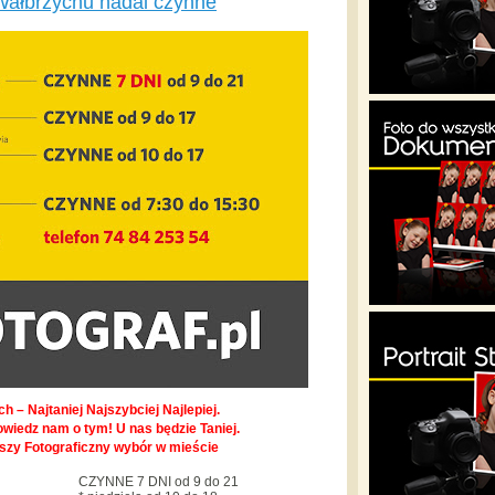
Wałbrzychu nadal czynne
h – Najtaniej Najszybciej Najlepiej.
owiedz nam o tym! U nas będzie Taniej.
pszy Fotograficzny wybór w mieście
CZYNNE 7 DNI od 9 do 21