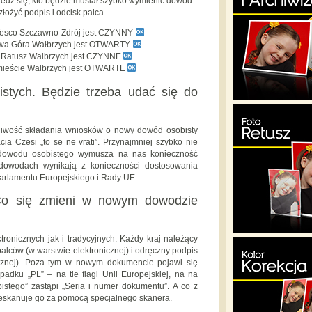
dz się, kto będzie musiał szybko wymienić dowód
 złożyć podpis i odcisk palca.
Tesco Szczawno-Zdrój jest CZYNNY
owa Góra Wałbrzych jest OTWARTY
y Ratusz Wałbrzych jest CZYNNE
mieście Wałbrzych jest OTWARTE
tych. Będzie trzeba udać się do
liwość składania wniosków o nowy dowód osobisty
acia Czesi „to se ne vrati”. Przynajmniej szybko nie
 dowodu osobistego wymusza na nas konieczność
dowodach wynikają z konieczności dostosowania
arlamentu Europejskiego i Rady UE.
Co się zmieni w nowym dowodzie
onicznych jak i tradycyjnych. Każdy kraj należący
alców (w warstwie elektronicznej) i odręczny podpis
cznej). Poza tym w nowym dokumencie pojawi się
adku „PL” – na tle flagi Unii Europejskiej, na na
stego” zastąpi „Seria i numer dokumentu”. A co z
zeskanuje go za pomocą specjalnego skanera.