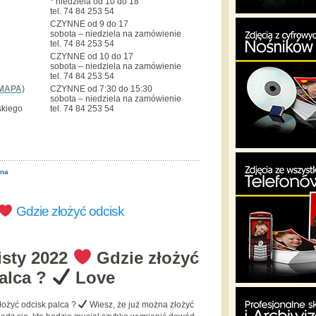
* niedziela od 10 do 18
tel. 74 84 253 54
CZYNNE od 9 do 17
sobota – niedziela na zamówienie
tel. 74 84 253 54
CZYNNE od 10 do 17
sobota – niedziela na zamówienie
tel. 74 84 253 54
MAPA)
CZYNNE od 7:30 do 15:30
sobota – niedziela na zamówienie
skiego
tel. 74 84 253 54
ona
Gdzie złożyć odcisk
sty 2022
Gdzie złożyć
alca ?
Love
łożyć odcisk palca ?
Wiesz, że już można złożyć