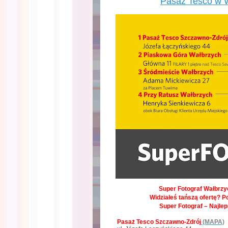
Pasaż Tesco w 
Super Fotograf Wałbrzyc
Widziałeś tańszą ofertę? P
Super Fotograf – Najle
Pasaż Tesco Szczawno-Zdrój
(MAPA)