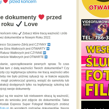
ty
przed końcem
je dokumenty
przed
 roku
Love
 końcem roku
Zobacz które tracą ważność i zrób
ć bez dokumentów w Nowym Roku 2022.
Tesco Szczawno-Zdrój jest CZYNNY
owa Góra Wałbrzych jest OTWARTY
y Ratusz Wałbrzych jest CZYNNE
mieście Wałbrzych jest OTWARTE
adanie, uporządkowanie pewnych spraw. To czas
 Jak tam z datą ważności Twoich dokumentów? Czy
zdy czy legitymacja szkolna nie tracą ważności albo
 żeby nie było później sytuacji np. w trakcie wyjazdu
e mogli przekroczyć granicy, wsiąść do samolotu lub
atrakcji dostępnych tylko na legitymację szkolną lub
zejrzyj swoje dokumenty.
e już są nie ważne lub niebawem stracą tą ważność,
iem do wniosku jest zdjęcie do dokumentów. Takie
 Kodak Express Super Fotograf Wałbrzych zrobisz
Foto.pl
do wszelkich rodzajów dokumentów. Nasze