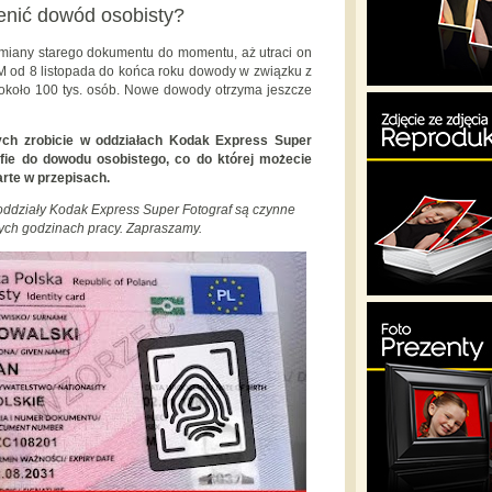
enić dowód osobisty?
ymiany starego dokumentu do momentu, aż utraci on
 od 8 listopada do końca roku dowody w związku z
 około 100 tys. osób. Nowe dowody otrzyma jeszcze
ch zrobicie w oddziałach Kodak Express Super
rafie do dowodu osobistego, co do której możecie
rte w przepisach.
 oddziały Kodak Express Super Fotograf są czynne
ych godzinach pracy. Zapraszamy.