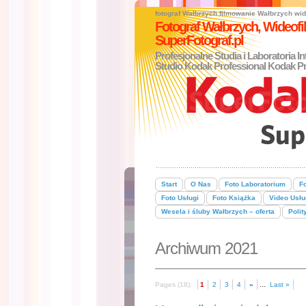
fotograf Wałbrzych
filmowanie Wałbrzych
wid
Fotograf Wałbrzych, Wideo
SuperFotograf.pl
Profesjonalne Studia i Laboratoria I
Studio Kodak Professional Kodak Pr
Start
O Nas
Foto Laboratorium
Fo
Foto Usługi
Foto Książka
Video Usłu
Wesela i śluby Wałbrzych – oferta
Polit
Archiwum 2021
...
Pages (18):
1
2
3
4
»
Last »