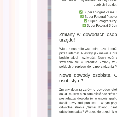
wniosek o nowy dowód osobisty? Dowie
osobisty i gdzie
Super Fotograf Pasaż 
Super Fotograf Piask
Super Fotograf Prz
Super Fotograf Śród
Zmiany w dowodach osobis
urzędu!
Wielu z nas miło wspomina czas i moż
przez internet. Niestety jak mawiają br
będzie takiej możliwości. Nowy wzór
stawienia się w urzędzie. Zmiany w 
polskich przepisów do rozporządzenia P
Nowe dowody osobiste. 
osobistym?
Zmiany dotyczą zarówno dowodów elektr
do UE musi w nich zamieścić odcisków p
posiadacza dowodu (w warstwie grafi
dwuliterowy kod państwa – w tym przyp
odwrotnej stronie „Numer dowodu osobi
odciskiem palca? W urzędzie urzędnik 