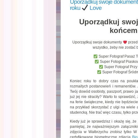
Uporządkuj swoje dokumen
roku
Love
Uporządkuj swo
końcem
Uporządkuj swoje dokumenty
przed
wszystko, żeby nie zosta
Super Fotograf Pasaż 
Super Fotograf Piask
Super Fotograf Prz
Super Fotograf Śród
Koniec roku to dobry czas na poukł
rozmaitych postanowień i remanentów.
Twój dowód osobisty, paszport, prawo ja
już jej nie straciły? Warto to sprawdzić,
na ferie świąteczne, kiedy nie będzieci
na przykład skorzystać z ulgi na wiele 
studencką. Nie trać więc czasu, tylko pr
Kiedy już je sprawdzisz i okażę się, ż
pamiętaj, że najważniejszym załącznik
zdjęcia w Wałbrzychu zrobisz tylko W
certyfikowane biometryczne zdjęcia
Bio