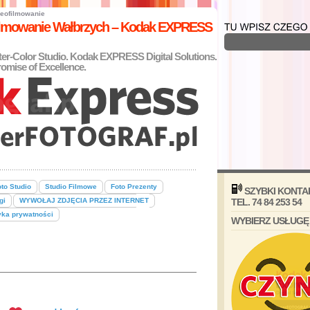
eofilmowanie
filmowanie Wałbrzych – Kodak EXPRESS
nter-Color Studio. Kodak EXPRESS Digital Solutions.
omise of Excellence.
to Studio
Studio Filmowe
Foto Prezenty
SZYBKI KONTA
gi
WYWOŁAJ ZDJĘCIA PRZEZ INTERNET
TEL. 74 84 253 54
yka prywatności
WYBIERZ USŁUGĘ