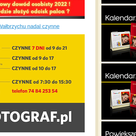
Wałbrzychu nadal czynne