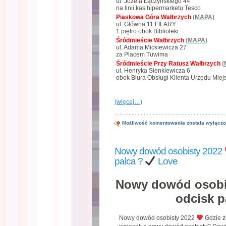
ul. Józefa Łączyńskiego 44
na linii kas hipermarketu Tesco
Piaskowa Góra Wałbrzych
(MAPA)
ul. Główna 11 FILARY
1 piętro obok Biblioteki
Śródmieście Wałbrzych
(MAPA)
ul. Adama Mickiewicza 27
za Placem Tuwima
Śródmieście Przy Ratusz Wałbrzych
(
ul. Henryka Sienkiewicza 6
obok Biura Obsługi Klienta Urzędu Miej
(więcej…)
Uporządkuj
Możliwość komentowania
została wyłącz
swoje
dokumenty
przed
Nowy dowód osobisty 2022
końcem
roku
palca ?
Love
Love
Nowy dowód osobi
odcisk p
Nowy dowód osobisty 2022
Gdzie z