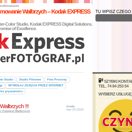
eofilmowanie
filmowanie Wałbrzych – Kodak EXPRESS
nter-Color Studio. Kodak EXPRESS Digital Solutions.
omise of Excellence.
to Studio
Studio Filmowe
Foto Prezenty
SZYBKI KONTA
gi
WYWOŁAJ ZDJĘCIA PRZEZ INTERNET
TEL. 74 84 253 54
yka prywatności
WYBIERZ USŁUGĘ
Wałbrzych !!!
środa
mar 25,2020
r Fotograf Wałbrzych