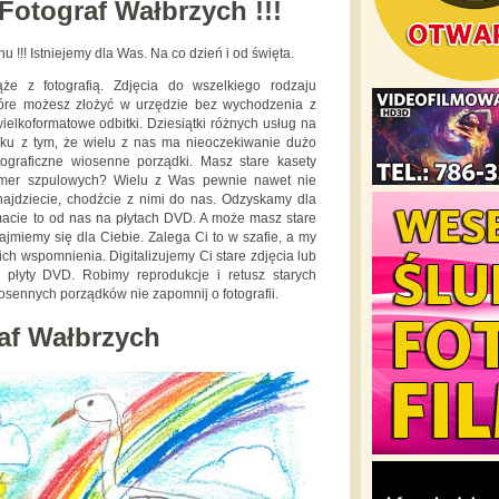
Fotograf Wałbrzych !!!
 !!! Istniejemy dla Was. Na co dzień i od święta.
e z fotografią. Zdjęcia do wszelkiego rodzaju
które możesz złożyć w urzędzie bez wychodzenia z
elkoformatowe odbitki. Dziesiątki różnych usług na
zku z tym, że wielu z nas ma nieoczekiwanie dużo
graficzne wiosenne porządki. Masz stare kasety
mer szpulowych? Wielu z Was pewnie nawet nie
 znajdziecie, chodźcie z nimi do nas. Odzyskamy dla
ymacie to od nas na płytach DVD. A może masz stare
zajmiemy się dla Ciebie. Zalega Ci to w szafie, a my
ch wspomnienia. Digitalizujemy Ci stare zdjęcia lub
 płyty DVD. Robimy reprodukcje i retusz starych
wiosennych porządków nie zapomnij o fotografii.
af Wałbrzych