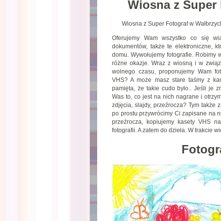
Wiosna z Super 
Wiosna z Super Fotograf w Wałbrzychu
Oferujemy Wam wszystko co się wiąż
dokumentów, także te elektroniczne, 
domu. Wywołujemy fotografie. Robimy wi
różne okazje. Wraz z wiosną i w zwią
wolnego czasu, proponujemy Wam foto
VHS? A może masz stare taśmy z ka
pamięta, że takie cudo było.. Jeśli je
Was to, co jest na nich nagrane i otrz
zdjęcia, slajdy, przeźrocza? Tym także 
po prostu przywrócimy Ci zapisane na ni
przeźrocza, kopiujemy kasety VHS na
fotografii. A zatem do dzieła. W trakcie 
Fotogr