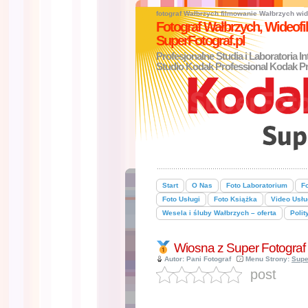
fotograf Wałbrzych
filmowanie Wałbrzych
wid
Fotograf Wałbrzych, Wideo
SuperFotograf.pl
Profesjonalne Studia i Laboratoria I
Studio Kodak Professional Kodak Pr
Start
O Nas
Foto Laboratorium
Fo
Foto Usługi
Foto Książka
Video Usłu
Wesela i śluby Wałbrzych – oferta
Polit
Wiosna z Super Fotograf 
Autor: Pani Fotograf
Menu Strony:
Supe
post