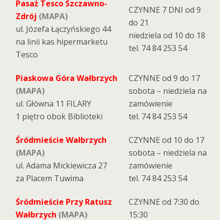
Pasaż Tesco Szczawno-
CZYNNE 7 DNI od 9
Zdrój
(MAPA)
do 21
ul. Józefa Łączyńskiego 44
niedziela od 10 do 18
na linii kas hipermarketu
tel. 74 84 253 54
Tesco
Piaskowa Góra Wałbrzych
CZYNNE od 9 do 17
(MAPA)
sobota – niedziela na
ul. Główna 11 FILARY
zamówienie
1 piętro obok Biblioteki
tel. 74 84 253 54
Śródmieście Wałbrzych
CZYNNE od 10 do 17
(MAPA)
sobota – niedziela na
ul. Adama Mickiewicza 27
zamówienie
za Placem Tuwima
tel. 74 84 253 54
Śródmieście Przy Ratusz
CZYNNE od 7:30 do
Wałbrzych
(MAPA)
15:30