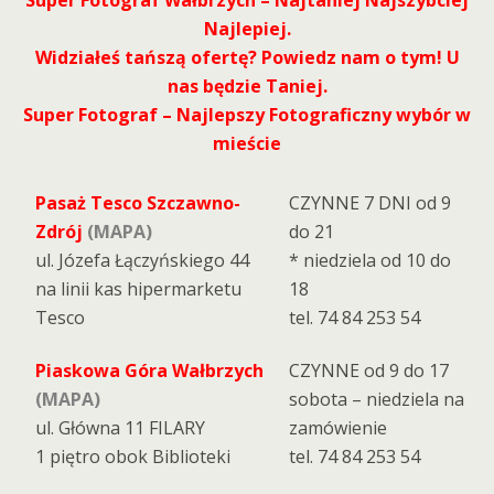
Najlepiej.
Widziałeś tańszą ofertę? Powiedz nam o tym! U
nas będzie Taniej.
Super Fotograf – Najlepszy Fotograficzny wybór w
mieście
Pasaż Tesco Szczawno-
CZYNNE 7 DNI od 9
Zdrój
(MAPA)
do 21
ul. Józefa Łączyńskiego 44
* niedziela od 10 do
na linii kas hipermarketu
18
Tesco
tel. 74 84 253 54
Piaskowa Góra Wałbrzych
CZYNNE od 9 do 17
(MAPA)
sobota – niedziela na
ul. Główna 11 FILARY
zamówienie
1 piętro obok Biblioteki
tel. 74 84 253 54