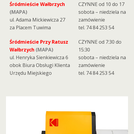
Śródmieście Wałbrzych
CZYNNE od 10 do 17
(MAPA)
sobota – niedziela na
ul. Adama Mickiewicza 27
zamówienie
za Placem Tuwima
tel. 74 84 253 54
Śródmieście Przy Ratusz
CZYNNE od 7:30 do
Wałbrzych
(MAPA)
15:30
ul. Henryka Sienkiewicza 6
sobota – niedziela na
obok Biura Obsługi Klienta
zamówienie
Urzędu Miejskiego
tel. 74 84 253 54