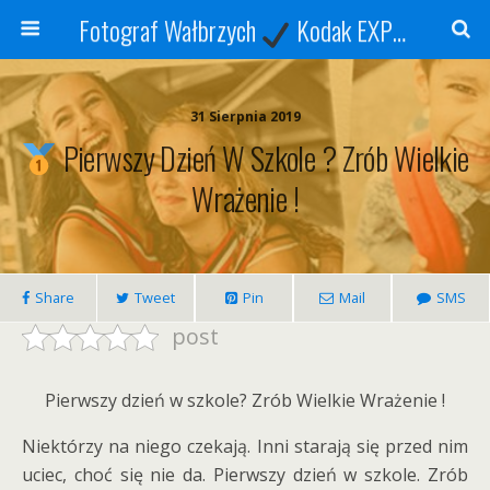
Fotograf Wałbrzych
Kodak EXPRESS
S
31 Sierpnia 2019
Pierwszy Dzień W Szkole ? Zrób Wielkie
Wrażenie !
Share
Tweet
Pin
Mail
SMS
post
Pierwszy dzień w szkole? Zrób Wielkie Wrażenie !
Niektórzy na niego czekają. Inni starają się przed nim
uciec, choć się nie da. Pierwszy dzień w szkole. Zrób