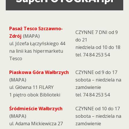
Pasaż Tesco Szczawno-
CZYNNE 7 DNI od 9
Zdrój
(MAPA)
do 21
ul. Józefa Łączyńskiego 44
niedziela od 10 do 18
na linii kas hipermarketu
tel. 74 84 253 54
Tesco
Piaskowa Góra Wałbrzych
CZYNNE od 9 do 17
(MAPA)
sobota – niedziela na
ul. Główna 11 FILARY
zamówienie
1 piętro obok Biblioteki
tel. 74 84 253 54
Śródmieście Wałbrzych
CZYNNE od 10 do 17
(MAPA)
sobota – niedziela na
ul. Adama Mickiewicza 27
zamówienie