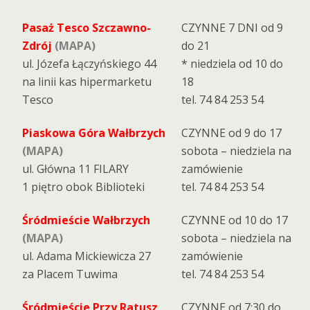
Pasaż Tesco Szczawno-
CZYNNE 7 DNI od 9
Zdrój
(MAPA)
do 21
ul. Józefa Łączyńskiego 44
* niedziela od 10 do
na linii kas hipermarketu
18
Tesco
tel. 74 84 253 54
Piaskowa Góra Wałbrzych
CZYNNE od 9 do 17
(MAPA)
sobota – niedziela na
ul. Główna 11 FILARY
zamówienie
1 piętro obok Biblioteki
tel. 74 84 253 54
Śródmieście Wałbrzych
CZYNNE od 10 do 17
(MAPA)
sobota – niedziela na
ul. Adama Mickiewicza 27
zamówienie
za Placem Tuwima
tel. 74 84 253 54
Śródmieście Przy Ratusz
CZYNNE od 7:30 do