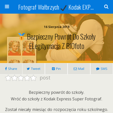
Fotograf Wałbrzych
Kodak EXPRESS
S
16 Sierpnia 2019
Bezpieczny Powrót Do Szkoły
ELegitymacja Z BIOfoto
Share
Tweet
Pin
Mail
SMS
post
Bezpieczny powrót do szkoły.
Wróć do szkoły z Kodak Express Super Fotograf.
Został niecały miesiąc do rozpoczęcia roku szkolnego.