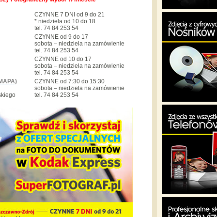
CZYNNE 7 DNI od 9 do 21
* niedziela od 10 do 18
tel. 74 84 253 54
CZYNNE od 9 do 17
sobota – niedziela na zamówienie
tel. 74 84 253 54
CZYNNE od 10 do 17
sobota – niedziela na zamówienie
tel. 74 84 253 54
MAPA)
CZYNNE od 7:30 do 15:30
sobota – niedziela na zamówienie
skiego
tel. 74 84 253 54