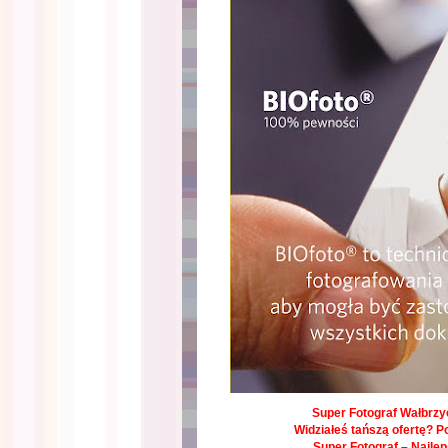
Super Fotograf Wałbrzyc
Widziałeś tańszą ofertę? P
Super Fotograf – Najle