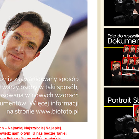
h – Najtaniej Najszybciej Najlepiej.
owiedz nam o tym! U nas będzie Taniej.
pszy Fotograficzny wybór w mieście