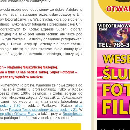
owodu osobistego w Wałbrzychu?
 dowodu osobistego, odpowiemy, że dobre. A dobre to
yjne wymagania stawiane przez ustawodawcę w tym
riów fotograficznych w Wałbrzychu, która po zrobieniu
dności wykonanych fotografii z przepisami całej Unii
otograficznych to Kodak Express Super Fotograf.
ikacyjnej nie tylko pod kątem techniki ale także pod
cji w tym zakresie. Jesteśmy doskonale przygotowani
h, E Prawa Jazdy itp. Idziemy z duchem czasu i
ologie nie są dla nas straszne. Stałe mamy tylko
zrobić zdjęcie do dowodu osobistego, skorzystaj z
h – Najtaniej Najszybciej Najlepiej.
m o tym! U nas będzie Taniej. Super Fotograf –
graficzny wybór w mieście.
 dokumentów? To proste. Wiadomo że nowe
zdjęcia do
najlepiej zrobić u profesjonalisty. Tylko w Kodak
żesz mieć 100% pewności i zrobić zdjęcia do
 identyfikacyjna
zdjęcia do wszystkich dokumentów.
rycznej i do wyboru mamy, aż cztery laboratoria w
odziny 7:30
– oddział Wałbrzych Ratusz
ulica
 bo w
Pasażu Tesco pracujemy aż do godziny 21
. W
rę ulica Główna Filary
, a także przy w
Śródmieściu
 na parkingu komfortowo zaparkujesz samochód.