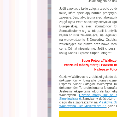
Jakie zdjęcia do d
Jeśli zapytacie jakie zdjęcia zrobić do
takie, które spełniają bardzo precyz
zakresie. Jest tylko jedna sieć laborato
zdjęć wyda Wam specjalny certyfikat zgo
Europejskiej. Ta sieć laboratoriów f
Specjalizujemy się w fotografii identyf
kątem co rusz zmieniającej się legisla
na wprowadzenie E Dowodów Osobistyc
zmieniające się prawo oraz nowe techn
ceny. Od lat niezmienne. Jeśli chcesz 
usług Kodak Express Super Fotograf.
Super Fotograf Wałbrzyc
Widziałeś tańszą ofertę? Powiedz na
Najlepszy Foto
Gdzie w Wałbrzychu zrobić zdjęcia do
dokumentów
– fotografie biometryczne 
Express Super
Fotograf Wałbrzych
mo
dokumentów. To profesjonalna fotografia
Jesteśmy ekspertami fotografii biomet
Wałbrzychu.
Czynne mamy już od g
Sienkiewicza 6
. Zamykamy dość późno,
ciągu dnia zapraszamy na
Piaskową Gó
Wałbrzycha ulica Mickiewicza 27
, gdzie