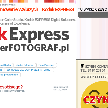
eofilmowanie
filmowanie Wałbrzych – Kodak EXPRESS
nter-Color Studio. Kodak EXPRESS Digital Solutions.
omise of Excellence.
to Studio
Studio Filmowe
Foto Prezenty
SZYBKI KONTA
gi
WYWOŁAJ ZDJĘCIA PRZEZ INTERNET
TEL. 74 84 253 54
yka prywatności
WYBIERZ USŁUGĘ
 osobistego?
poniedziałek
sie 12,2019
r Fotograf Wałbrzych