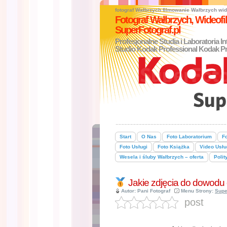
fotograf Wałbrzych
filmowanie Wałbrzych
wid
Fotograf Wałbrzych, Wideo
SuperFotograf.pl
Profesjonalne Studia i Laboratoria I
Studio Kodak Professional Kodak Pr
Start
O Nas
Foto Laboratorium
Fo
Foto Usługi
Foto Książka
Video Usłu
Wesela i śluby Wałbrzych – oferta
Polit
Jakie zdjęcia do dowodu
Autor: Pani Fotograf
Menu Strony:
Supe
post