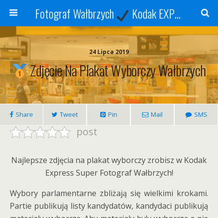
Fotograf Wałbrzych
Kodak EXPRESS
S
24 Lipca 2019
Zdjęcie Na Plakat Wyborczy Wałbrzych
Share
Tweet
Pin
Mail
SMS
post
Najlepsze zdjęcia na plakat wyborczy zrobisz w Kodak
Express Super Fotograf Wałbrzych!
Wybory parlamentarne zbliżają się wielkimi krokami.
Partie publikują listy kandydatów, kandydaci publikują