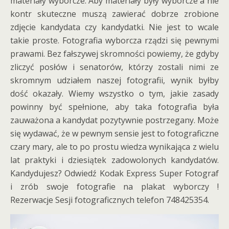
materiały wyborcze. Aby materiały były wyborcze a nie
kontr skuteczne muszą zawierać dobrze zrobione
zdjęcie kandydata czy kandydatki. Nie jest to wcale
takie proste. Fotografia wyborcza rządzi się pewnymi
prawami. Bez fałszywej skromności powiemy, że gdyby
zliczyć posłów i senatorów, którzy zostali nimi ze
skromnym udziałem naszej fotografii, wynik byłby
dość okazały. Wiemy wszystko o tym, jakie zasady
powinny być spełnione, aby taka fotografia była
zauważona a kandydat pozytywnie postrzegany. Może
się wydawać, że w pewnym sensie jest to fotograficzne
czary mary, ale to po prostu wiedza wynikająca z wielu
lat praktyki i dziesiątek zadowolonych kandydatów.
Kandydujesz? Odwiedź Kodak Express Super Fotograf
i zrób swoje fotografie na plakat wyborczy !
Rezerwacje Sesji fotograficznych telefon 748425354.