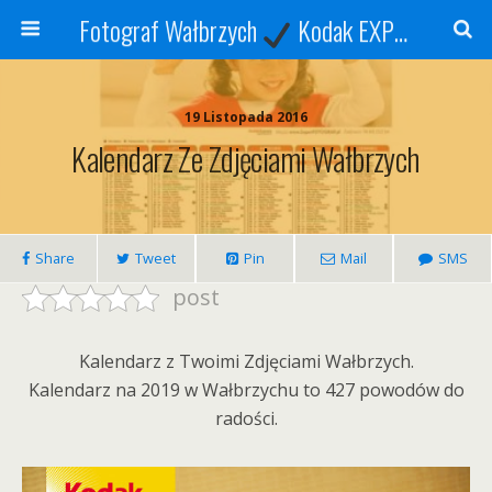
Fotograf Wałbrzych
Kodak EXPRESS
S
19 Listopada 2016
Kalendarz Ze Zdjęciami Wałbrzych
Share
Tweet
Pin
Mail
SMS
post
Kalendarz z Twoimi Zdjęciami Wałbrzych.
Kalendarz na 2019 w Wałbrzychu to 427 powodów do
radości.